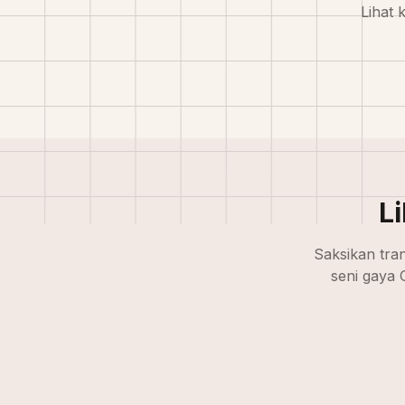
Lihat 
Li
Saksikan tra
seni gaya 
Asli
Asli