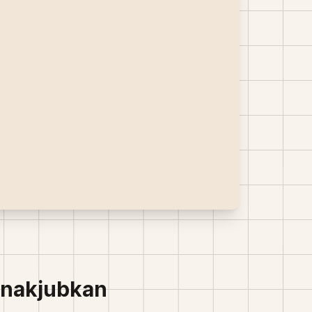
Gaya Ghibli
enakjubkan