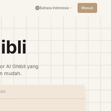
Bahasa Indonesia
Masuk
ibli
or AI Ghibli yang
an mudah.
bli