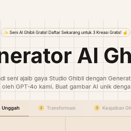
✨ Seni AI Ghibli Gratis! Daftar Sekarang untuk 3 Kreasi Gratis! ☝️
erator AI Gh
i seni ajaib gaya Studio Ghibli dengan Generat
 oleh GPT-4o kami. Buat gambar AI unik deng
Unggah
Transformasi
Keajaiban Ghi
2
3