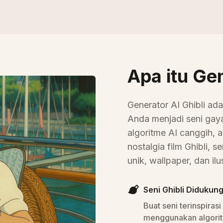
Gaya Ghibli
Asli
Apa itu Gen
Generator AI Ghibli ad
Anda menjadi seni gay
algoritme AI canggih, 
nostalgia film Ghibli,
unik, wallpaper, dan ilus
Seni Ghibli Didukung
Buat seni terinspiras
menggunakan algorit