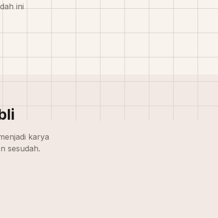
dah ini
bli
menjadi karya
an sesudah.
Gaya Ghibli
Gaya Ghibli